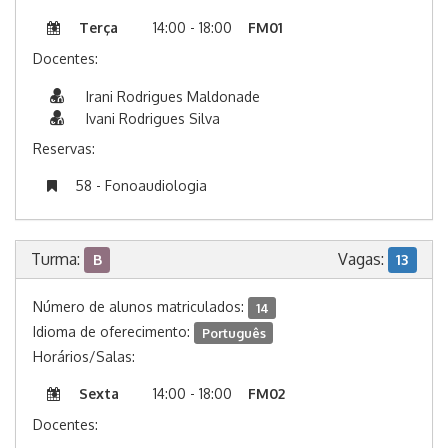
Terça
14:00 - 18:00
FM01
Docentes:
Irani Rodrigues Maldonade
Ivani Rodrigues Silva
Reservas:
58 - Fonoaudiologia
Turma:
Vagas:
B
13
Número de alunos matriculados:
14
Idioma de oferecimento:
Português
Horários/Salas:
Sexta
14:00 - 18:00
FM02
Docentes: