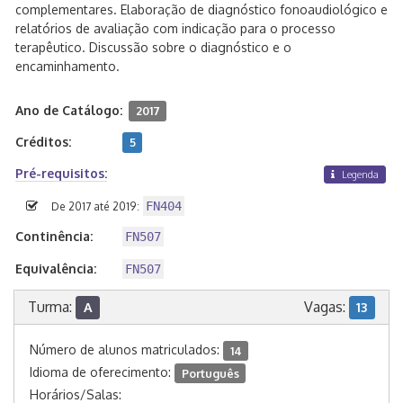
complementares. Elaboração de diagnóstico fonoaudiológico e
relatórios de avaliação com indicação para o processo
terapêutico. Discussão sobre o diagnóstico e o
encaminhamento.
Ano de Catálogo:
2017
Créditos:
5
Pré-requisitos:
Legenda
FN404
De 2017 até 2019:
Continência:
FN507
Equivalência:
FN507
Turma:
Vagas:
A
13
Número de alunos matriculados:
14
Idioma de oferecimento:
Português
Horários/Salas: