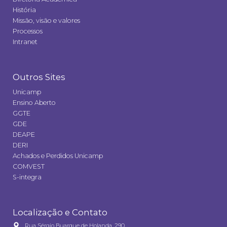
História
Missão, visão e valores
Processos
Intranet
Outros Sites
Unicamp
Ensino Aberto
GGTE
GDE
DEAPE
DERI
Achados e Perdidos Unicamp
COMVEST
S-integra
Localização e Contato
Rua Sérgio Buarque de Holanda, 290