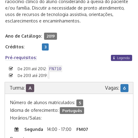
raciocínio clínico do aluno considerando a queixa do paciente
e/ou família. Discutir a necessidade de pronto atendimento,
usos de recursos de tecnologia assistiva, orientações,
esclarecimentos e encaminhamentos.
Ano de Catálogo:
2019
Créditos:
3
Pré-requisitos:
Legenda
FN710
De 2011 até 2012:
De 2013 até 2019:
Turma:
Vagas:
A
6
Número de alunos matriculados:
5
Idioma de oferecimento:
Português
Horários/Salas:
Segunda
14:00 - 17:00
FM07