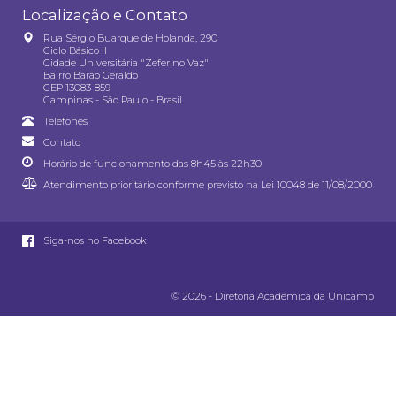
Localização e Contato
Rua Sérgio Buarque de Holanda, 290
Ciclo Básico II
Cidade Universitária "Zeferino Vaz"
Bairro Barão Geraldo
CEP 13083-859
Campinas - São Paulo - Brasil
Telefones
Contato
Horário de funcionamento das 8h45 às 22h30
Atendimento prioritário conforme previsto na
Lei 10048 de 11/08/2000
Siga-nos no Facebook
© 2026 - Diretoria Acadêmica da Unicamp