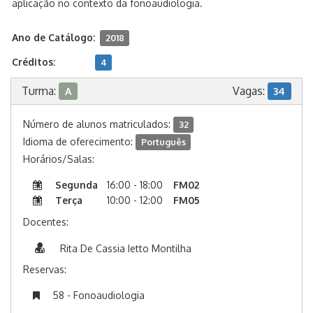
aplicação no contexto da fonoaudiologia.
Ano de Catálogo:
2018
Créditos:
4
Turma:
Vagas:
A
34
Número de alunos matriculados:
32
Idioma de oferecimento:
Português
Horários/Salas:
Segunda
16:00 - 18:00
FM02
Terça
10:00 - 12:00
FM05
Docentes:
Rita De Cassia Ietto Montilha
Reservas:
58 - Fonoaudiologia