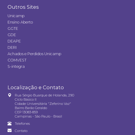
Outros Sites
Unicamp
Ensino Aberto
GGTE
GDE
DEAPE
DERI
Achados e Perdidos Unicamp
COMVEST
S-integra
Localização e Contato
Rua Sérgio Buarque de Holanda, 290
Ciclo Básico II
Cidade Universitária "Zeferino Vaz"
Bairro Barão Geraldo
CEP 13083-859
Campinas - São Paulo - Brasil
Telefones
Contato