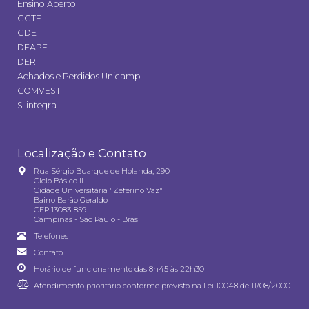
Ensino Aberto
GGTE
GDE
DEAPE
DERI
Achados e Perdidos Unicamp
COMVEST
S-integra
Localização e Contato
Rua Sérgio Buarque de Holanda, 290
Ciclo Básico II
Cidade Universitária "Zeferino Vaz"
Bairro Barão Geraldo
CEP 13083-859
Campinas - São Paulo - Brasil
Telefones
Contato
Horário de funcionamento das 8h45 às 22h30
Atendimento prioritário conforme previsto na
Lei 10048 de 11/08/2000