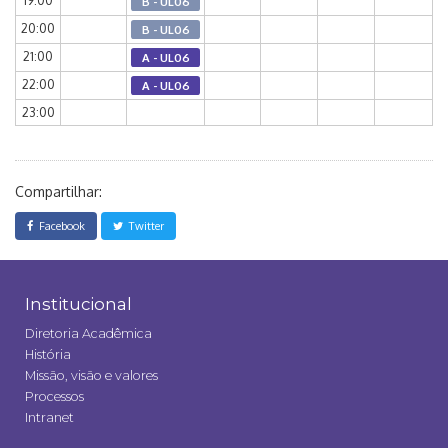
19:00
B - UL06
20:00
B - UL06
21:00
A - UL06
22:00
A - UL06
23:00
Compartilhar:
Facebook
Twitter
Institucional
Diretoria Acadêmica
História
Missão, visão e valores
Processos
Intranet