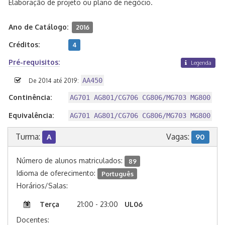
Elaboração de projeto ou plano de negócio.
Ano de Catálogo:
2016
Créditos:
4
Pré-requisitos:
Legenda
AA450
De 2014 até 2019:
Continência:
AG701 AG801/CG706 CG806/MG703 MG800
Equivalência:
AG701 AG801/CG706 CG806/MG703 MG800
Turma:
Vagas:
A
90
Número de alunos matriculados:
89
Idioma de oferecimento:
Português
Horários/Salas:
Terça
21:00 - 23:00
UL06
Docentes: