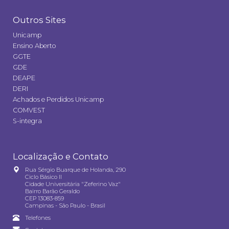
Outros Sites
Unicamp
Ensino Aberto
GGTE
GDE
DEAPE
DERI
Achados e Perdidos Unicamp
COMVEST
S-integra
Localização e Contato
Rua Sérgio Buarque de Holanda, 290
Ciclo Básico II
Cidade Universitária "Zeferino Vaz"
Bairro Barão Geraldo
CEP 13083-859
Campinas - São Paulo - Brasil
Telefones