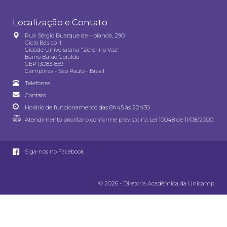
Localização e Contato
Rua Sérgio Buarque de Holanda, 290
Ciclo Básico II
Cidade Universitária "Zeferino Vaz"
Bairro Barão Geraldo
CEP 13083-859
Campinas - São Paulo - Brasil
Telefones
Contato
Horário de funcionamento das 8h45 às 22h30
Atendimento prioritário conforme previsto na
Lei 10048 de 11/08/2000
Siga-nos no Facebook
© 2026 - Diretoria Acadêmica da Unicamp