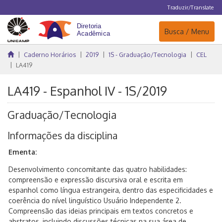
Traduzir/Translate
Navegação
Busca / Menu
Caderno Horários
2019
1S - Graduação/Tecnologia
CEL
LA419
LA419 - Espanhol IV - 1S/2019
Graduação/Tecnologia
Informações da disciplina
Ementa:
Desenvolvimento concomitante das quatro habilidades:
compreensão e expressão discursiva oral e escrita em
espanhol como língua estrangeira, dentro das especificidades e
coerência do nível linguístico Usuário Independente 2.
Compreensão das ideias principais em textos concretos e
abstratos, incluindo discussões técnicas na sua área de