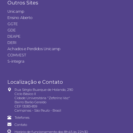
Outros Sites
Unicamp
Ensino Aberto
GGTE
GDE
DEAPE
DERI
Achados e Perdidos Unicamp
COMVEST
S-integra
Localização e Contato
Rua Sérgio Buarque de Holanda, 290
Ciclo Básico II
Cidade Universitária "Zeferino Vaz"
Bairro Barão Geraldo
CEP 13083-859
Campinas - São Paulo - Brasil
Telefones
Contato
Horário de funcionamento das 8h45 às 22h30