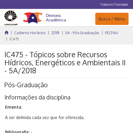
Traduzir/Translate
Navegação
Busca / Menu
Caderno Horários
2018
5A - Pós-Graduação
FECFAU
IC475
IC475 - Tópicos sobre Recursos
Hídricos, Energéticos e Ambientais II
- 5A/2018
Pós-Graduação
Informações da disciplina
Ementa:
A ser definida cada vez que for oferecida.
Bibliografia:
-