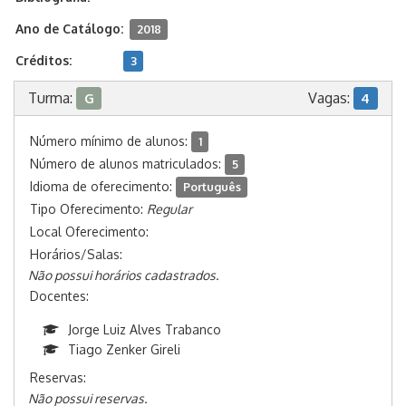
Ano de Catálogo:
2018
Créditos:
3
Turma:
Vagas:
G
4
Número mínimo de alunos:
1
Número de alunos matriculados:
5
Idioma de oferecimento:
Português
Tipo Oferecimento:
Regular
Local Oferecimento:
Horários/Salas:
Não possui horários cadastrados.
Docentes:
Jorge Luiz Alves Trabanco
Tiago Zenker Gireli
Reservas:
Não possui reservas.