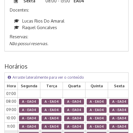
Sexta
08:00 - 13:00
EA04
Docentes:
Lucas Rios Do Amaral
Raquel Goncalves
Reservas:
Não possui reservas.
Horários
Arraste lateralmente para ver o conteúdo
Hora
Segunda
Terça
Quarta
Quinta
Sexta
07:00
08:00
A - EA04
A - EA04
A - EA04
A - EA04
A - EA04
09:00
A - EA04
A - EA04
A - EA04
A - EA04
A - EA04
10:00
A - EA04
A - EA04
A - EA04
A - EA04
A - EA04
11:00
A - EA04
A - EA04
A - EA04
A - EA04
A - EA04