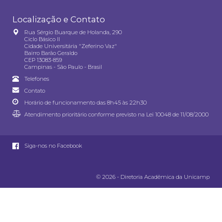
Localização e Contato
Rua Sérgio Buarque de Holanda, 290
Ciclo Básico II
Cidade Universitária "Zeferino Vaz"
Bairro Barão Geraldo
CEP 13083-859
Campinas - São Paulo - Brasil
Telefones
Contato
Horário de funcionamento das 8h45 às 22h30
Atendimento prioritário conforme previsto na
Lei 10048 de 11/08/2000
Siga-nos no Facebook
© 2026 - Diretoria Acadêmica da Unicamp