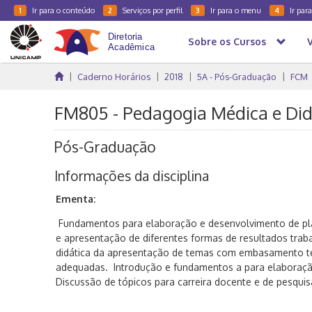
Ir para o conteúdo
Serviços por perfil
Ir para o menu
Ir par
1
2
3
4
Sobre os Cursos
Caderno Horários
2018
5A - Pós-Graduação
FCM
FM805 - Pedagogia Médica e Didá
Pós-Graduação
Informações da disciplina
Ementa:
Fundamentos para elaboração e desenvolvimento de pla
e apresentação de diferentes formas de resultados tra
didática da apresentação de temas com embasamento teó
adequadas. Introdução e fundamentos a para elaboração
Discussão de tópicos para carreira docente e de pesqui