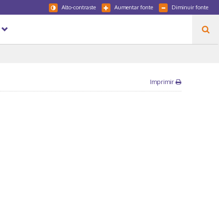
Alto-contraste
Aumentar fonte
Diminuir fonte
Imprimir