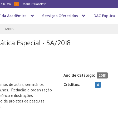
a a busca
Traduzir/Translate
5
Vida Acadêmica
Serviços Oferecidos
DAC Explica
FM805
tica Especial - 5A/2018
Ano de Catálogo:
2018
nos de aulas, seminários
Créditos:
6
balhos. Redação e organização
rico e ilustrações
 de projetos de pesquisa.
sa.