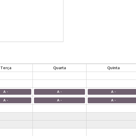
Terça
Quarta
Quinta
A -
A -
A -
A -
A -
A -