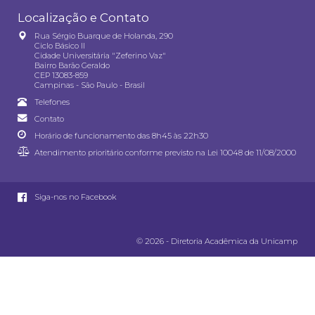
Localização e Contato
Rua Sérgio Buarque de Holanda, 290
Ciclo Básico II
Cidade Universitária "Zeferino Vaz"
Bairro Barão Geraldo
CEP 13083-859
Campinas - São Paulo - Brasil
Telefones
Contato
Horário de funcionamento das 8h45 às 22h30
Atendimento prioritário conforme previsto na
Lei 10048 de 11/08/2000
Siga-nos no Facebook
© 2026 - Diretoria Acadêmica da Unicamp