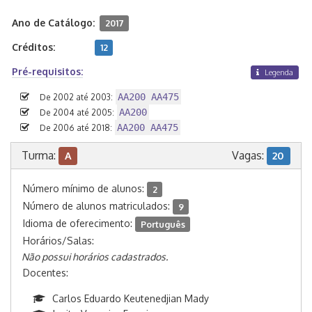
Ano de Catálogo:
2017
Créditos:
12
Pré-requisitos:
Legenda
AA200 AA475
De 2002 até 2003:
AA200
De 2004 até 2005:
AA200 AA475
De 2006 até 2018:
Turma:
Vagas:
A
20
Número mínimo de alunos:
2
Número de alunos matriculados:
9
Idioma de oferecimento:
Português
Horários/Salas:
Não possui horários cadastrados.
Docentes:
Carlos Eduardo Keutenedjian Mady