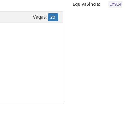
Equivalência:
EM914
Vagas:
20