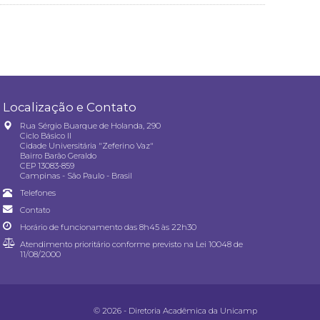
Localização e Contato
Rua Sérgio Buarque de Holanda, 290
Ciclo Básico II
Cidade Universitária "Zeferino Vaz"
Bairro Barão Geraldo
CEP 13083-859
Campinas - São Paulo - Brasil
Telefones
Contato
Horário de funcionamento das 8h45 às 22h30
Atendimento prioritário conforme previsto na
Lei 10048 de
11/08/2000
© 2026 - Diretoria Acadêmica da Unicamp