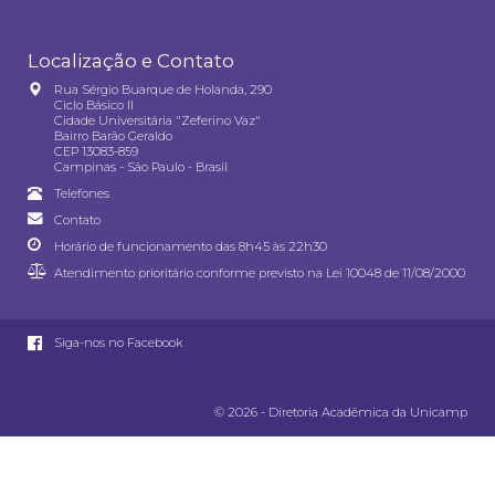
Localização e Contato
Rua Sérgio Buarque de Holanda, 290
Ciclo Básico II
Cidade Universitária "Zeferino Vaz"
Bairro Barão Geraldo
CEP 13083-859
Campinas - São Paulo - Brasil
Telefones
Contato
Horário de funcionamento das 8h45 às 22h30
Atendimento prioritário conforme previsto na
Lei 10048 de 11/08/2000
Siga-nos no Facebook
© 2026 - Diretoria Acadêmica da Unicamp