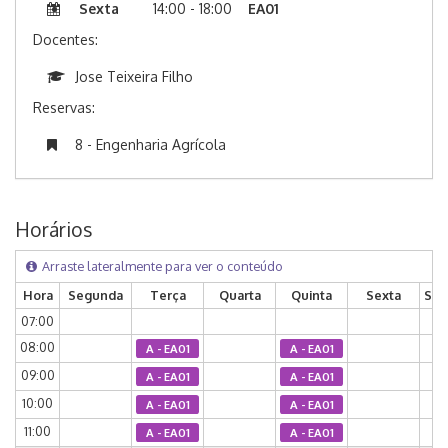
Sexta
14:00 - 18:00
EA01
Docentes:
Jose Teixeira Filho
Reservas:
8 - Engenharia Agrícola
Horários
Arraste lateralmente para ver o conteúdo
Hora
Segunda
Terça
Quarta
Quinta
Sexta
Sáb
07:00
08:00
A - EA01
A - EA01
09:00
A - EA01
A - EA01
10:00
A - EA01
A - EA01
11:00
A - EA01
A - EA01