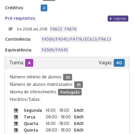
Créditos:
2
Pré-requisitos:
Legenda
FA622 FA676
De 2008 até 2018:
Continência:
FA509/FA545/FA776/EC613/FA613
Equivalência:
FA509/FA545
Turma:
Vagas:
A
40
Número mínimo de alunos:
20
Número de alunos matriculados:
35
Idioma de oferecimento:
Português
Horários/Salas:
Segunda
14:00 - 18:00
EA01
Terça
08:00 - 18:00
EA01
Quarta
14:00 - 18:00
EA01
Quinta
08:00 - 18:00
EA01