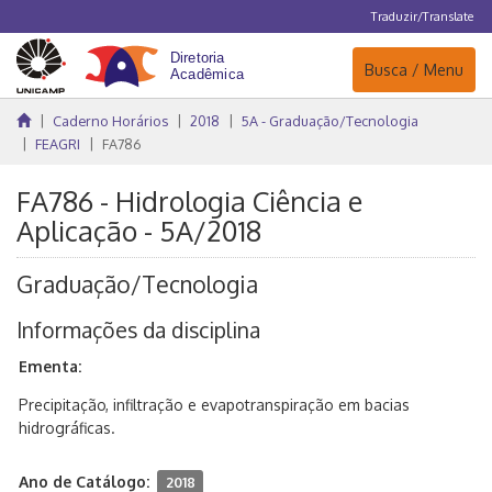
Traduzir/Translate
Navegação
Busca / Menu
Caderno Horários
2018
5A - Graduação/Tecnologia
FEAGRI
FA786
FA786 - Hidrologia Ciência e
Aplicação - 5A/2018
Graduação/Tecnologia
Informações da disciplina
Ementa:
Precipitação, infiltração e evapotranspiração em bacias
hidrográficas.
Ano de Catálogo:
2018