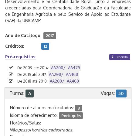
Desenvolvimento e Sustentabilidade Rural, junto a empresas
credenciadas pela Coordenadoria de Graduação da Faculdade
de Engenharia Agrícola e pelo Serviço de Apoio ao Estudante
(SAE) da UNICAMP.
Ano de Catálogo:
2017
Créditos:
12
Pré-requisitos:
Legenda
AA200/ AA475
De 2009 até 2014:
AA200/ AA460
De 2015 até 2017:
AA200/ AA460
De 2018 até 2018:
Turma:
Vagas:
A
50
Número de alunos matriculados:
3
Idioma de oferecimento:
Português
Horários/Salas:
Não possui horários cadastrados.