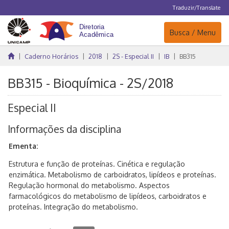
Traduzir/Translate
Navegação
Busca / Menu
Caderno Horários
2018
2S - Especial II
IB
BB315
BB315 - Bioquímica - 2S/2018
Especial II
Informações da disciplina
Ementa:
Estrutura e função de proteínas. Cinética e regulação
enzimática. Metabolismo de carboidratos, lipídeos e proteínas.
Regulação hormonal do metabolismo. Aspectos
farmacológicos do metabolismo de lipídeos, carboidratos e
proteínas. Integração do metabolismo.