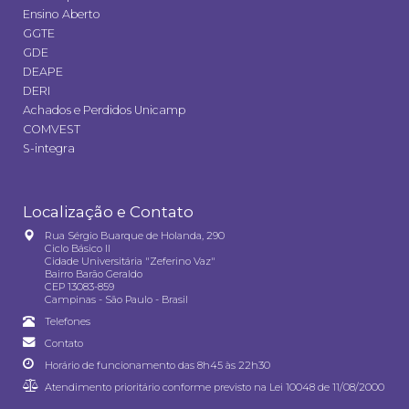
Ensino Aberto
GGTE
GDE
DEAPE
DERI
Achados e Perdidos Unicamp
COMVEST
S-integra
Localização e Contato
Rua Sérgio Buarque de Holanda, 290
Ciclo Básico II
Cidade Universitária "Zeferino Vaz"
Bairro Barão Geraldo
CEP 13083-859
Campinas - São Paulo - Brasil
Telefones
Contato
Horário de funcionamento das 8h45 às 22h30
Atendimento prioritário conforme previsto na
Lei 10048 de 11/08/2000