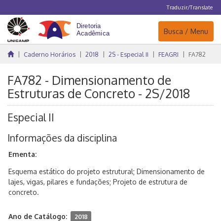
Traduzir/Translate
Navegação
Busca / Menu
Caderno Horários
2018
2S - Especial II
FEAGRI
FA782
FA782 - Dimensionamento de
Estruturas de Concreto - 2S/2018
Especial II
Informações da disciplina
Ementa:
Esquema estático do projeto estrutural; Dimensionamento de
lajes, vigas, pilares e fundações; Projeto de estrutura de
concreto.
Ano de Catálogo:
2018