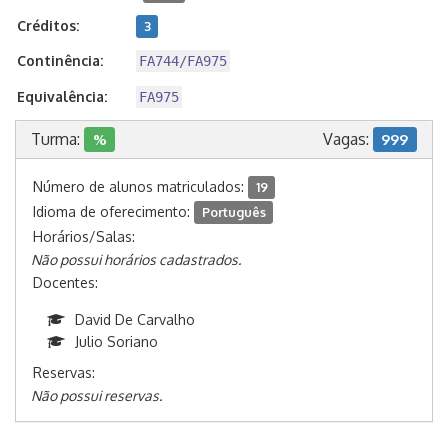
Créditos:
3
Continência:
FA744/FA975
Equivalência:
FA975
Turma:
Vagas:
%
999
Número de alunos matriculados:
19
Idioma de oferecimento:
Português
Horários/Salas:
Não possui horários cadastrados.
Docentes:
David De Carvalho
Julio Soriano
Reservas:
Não possui reservas.