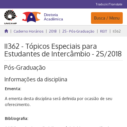
Traduzir/Translate
Navegação
Busca / Menu
Caderno Horários
2018
2S - Pós-Graduação
REIT
II362
II362 - Tópicos Especiais para
Estudantes de Intercâmbio - 2S/2018
Pós-Graduação
Informações da disciplina
Ementa:
A ementa desta disciplina será definida por ocasião de seu
oferecimento.
Bibliografia: