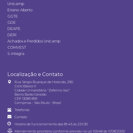
Unicamp
Ensino Aberto
GGTE
GDE
DEAPE
DERI
Achados e Perdidos Unicamp
COMVEST
S-integra
Localização e Contato
Rua Sérgio Buarque de Holanda, 290
Ciclo Básico II
Cidade Universitária "Zeferino Vaz"
Bairro Barão Geraldo
CEP 13083-859
Campinas - São Paulo - Brasil
Telefones
Contato
Horário de funcionamento das 8h45 às 22h30
Atendimento prioritário conforme previsto na
Lei 10048 de 11/08/2000