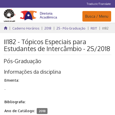
Traduzir/Translate
Navegação
Busca / Menu
Caderno Horários
2018
2S - Pós-Graduação
REIT
II182
II182 - Tópicos Especiais para
Estudantes de Intercâmbio - 2S/2018
Pós-Graduação
Informações da disciplina
Ementa:
-
Bibliografia:
Ano de Catálogo:
2018