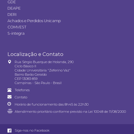
GDE
DEAPE
DERI
Achados e Perdidos Unicamp
COMVEST
S-integra
Localização e Contato
Rua Sérgio Buarque de Holanda, 290
Ciclo Básico II
Cidade Universitária "Zeferino Vaz"
Bairro Barão Geraldo
CEP 13083-859
Campinas - São Paulo - Brasil
Telefones
Contato
Horário de funcionamento das 8h45 às 22h30
Atendimento prioritário conforme previsto na
Lei 10048 de 11/08/2000
Siga-nos no Facebook