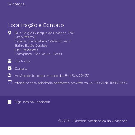
S-integra
Localização e Contato
Rua Sérgio Buarque de Holanda, 290
Ciclo Básico II
Cidade Universitária "Zeferino Vaz"
Bairro Barão Geraldo
CEP 13083-859
Campinas - São Paulo - Brasil
Telefones
Contato
Horário de funcionamento das 8h45 às 22h30
Atendimento prioritário conforme previsto na
Lei 10048 de 11/08/2000
Siga-nos no Facebook
© 2026 - Diretoria Acadêmica da Unicamp