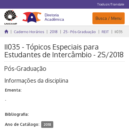
Traduzir/Translate
Navegação
Busca / Menu
Caderno Horários
2018
2S - Pós-Graduação
REIT
II035
II035 - Tópicos Especiais para
Estudantes de Intercâmbio - 2S/2018
Pós-Graduação
Informações da disciplina
Ementa:
-
Bibliografia:
Ano de Catálogo:
2018