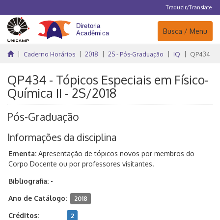
Traduzir/Translate
Navegação
Busca / Menu
Caderno Horários
2018
2S - Pós-Graduação
IQ
QP434
QP434 - Tópicos Especiais em Físico-
Química II - 2S/2018
Pós-Graduação
Informações da disciplina
Ementa:
Apresentação de tópicos novos por membros do
Corpo Docente ou por professores visitantes.
Bibliografia:
-
Ano de Catálogo:
2018
Créditos:
2