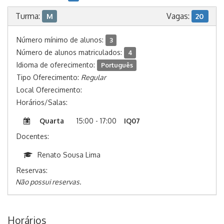
Turma:
Vagas:
M
20
Número mínimo de alunos:
3
Número de alunos matriculados:
4
Idioma de oferecimento:
Português
Tipo Oferecimento:
Regular
Local Oferecimento:
Horários/Salas:
Quarta
15:00 - 17:00
IQ07
Docentes:
Renato Sousa Lima
Reservas:
Não possui reservas.
Horários