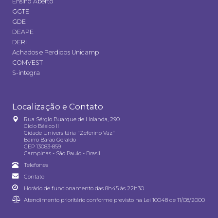
Ensino Aberto
GGTE
GDE
DEAPE
DERI
Achados e Perdidos Unicamp
COMVEST
S-integra
Localização e Contato
Rua Sérgio Buarque de Holanda, 290
Ciclo Básico II
Cidade Universitária "Zeferino Vaz"
Bairro Barão Geraldo
CEP 13083-859
Campinas - São Paulo - Brasil
Telefones
Contato
Horário de funcionamento das 8h45 às 22h30
Atendimento prioritário conforme previsto na
Lei 10048 de 11/08/2000