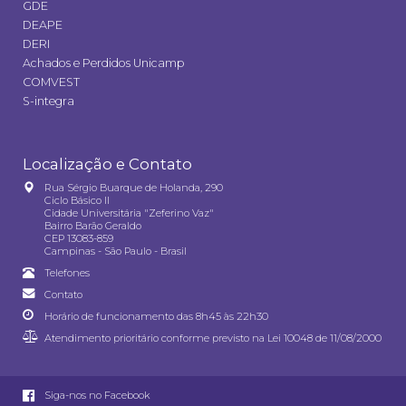
GDE
DEAPE
DERI
Achados e Perdidos Unicamp
COMVEST
S-integra
Localização e Contato
Rua Sérgio Buarque de Holanda, 290
Ciclo Básico II
Cidade Universitária "Zeferino Vaz"
Bairro Barão Geraldo
CEP 13083-859
Campinas - São Paulo - Brasil
Telefones
Contato
Horário de funcionamento das 8h45 às 22h30
Atendimento prioritário conforme previsto na
Lei 10048 de 11/08/2000
Siga-nos no Facebook