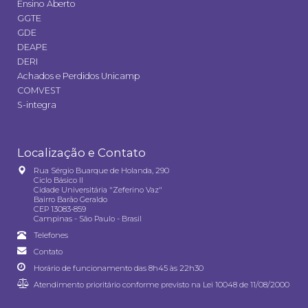
Ensino Aberto
GGTE
GDE
DEAPE
DERI
Achados e Perdidos Unicamp
COMVEST
S-integra
Localização e Contato
Rua Sérgio Buarque de Holanda, 290
Ciclo Básico II
Cidade Universitária "Zeferino Vaz"
Bairro Barão Geraldo
CEP 13083-859
Campinas - São Paulo - Brasil
Telefones
Contato
Horário de funcionamento das 8h45 às 22h30
Atendimento prioritário conforme previsto na
Lei 10048 de 11/08/2000