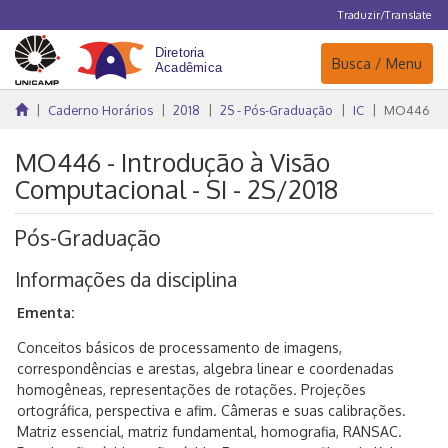
Traduzir/Translate
Navegação
Busca / Menu
Caderno Horários
2018
2S - Pós-Graduação
IC
MO446
MO446 - Introdução à Visão
Computacional - SI - 2S/2018
Pós-Graduação
Informações da disciplina
Ementa:
Conceitos básicos de processamento de imagens,
correspondências e arestas, algebra linear e coordenadas
homogêneas, representações de rotações. Projeções
ortográfica, perspectiva e afim. Câmeras e suas calibrações.
Matriz essencial, matriz fundamental, homografia, RANSAC.