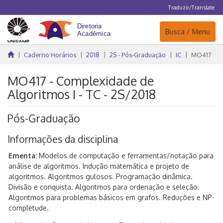
Traduzir/Translate
Navegação
Busca / Menu
Caderno Horários
2018
2S - Pós-Graduação
IC
MO417
MO417 - Complexidade de
Algoritmos I - TC - 2S/2018
Pós-Graduação
Informações da disciplina
Ementa:
Modelos de computação e ferramentas/notação para
análise de algoritmos. Indução matemática e projeto de
algoritmos. Algoritmos gulosos. Programação dinâmica.
Divisão e conquista. Algoritmos para ordenação e seleção.
Algoritmos para problemas básicos em grafos. Reduções e NP-
completude.