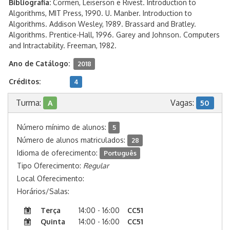
Bibliografia:
Cormen, Leiserson e Rivest. Introduction to
Algorithms, MIT Press, 1990. U. Manber. Introduction to
Algorithms. Addison Wesley, 1989. Brassard and Bratley.
Algorithms. Prentice-Hall, 1996. Garey and Johnson. Computers
and Intractability. Freeman, 1982.
Ano de Catálogo:
2018
Créditos:
4
Turma:
Vagas:
A
50
Número mínimo de alunos:
5
Número de alunos matriculados:
28
Idioma de oferecimento:
Português
Tipo Oferecimento:
Regular
Local Oferecimento:
Horários/Salas:
Terça
14:00 - 16:00
CC51
Quinta
14:00 - 16:00
CC51