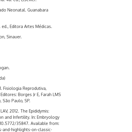
idado Neonatal. Guanabara
. ed., Editora Artes Médicas.
on, Sinauer.
ogan.
da)
. Fisiologia Reprodutiva,
Editores: Borges Jr E, Farah LMS
, São Paulo, SP.
 LAV, 2012. The Epididymis:
n and Infertility. In: Embryology
 10.5772/35847. Available from:
nd-highlights-on-classic-