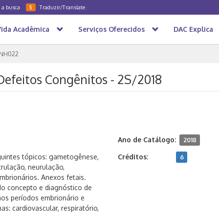
a a busca
Traduzir/Translate
5
Vida Acadêmica
Serviços Oferecidos
DAC Explica
NH022
efeitos Congênitos - 2S/2018
Ano de Catálogo:
2018
uintes tópicos: gametogênese,
Créditos:
6
rulação, neurulação,
brionários. Anexos fetais.
do concepto e diagnóstico de
aos períodos embrionário e
s: cardiovascular, respiratório,