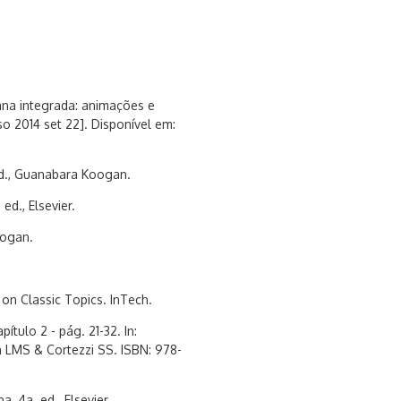
ana integrada: animações e
so 2014 set 22]. Disponível em:
ed., Guanabara Koogan.
ed., Elsevier.
oogan.
 on Classic Topics. InTech.
ítulo 2 - pág. 21-32. In:
h LMS & Cortezzi SS. ISBN: 978-
 4a. ed., Elsevier.