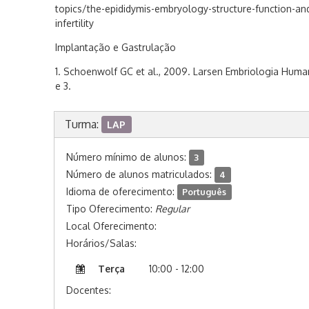
topics/the-epididymis-embryology-structure-function-and-i
infertility
Implantação e Gastrulação
1. Schoenwolf GC et al., 2009. Larsen Embriologia Humana
e 3.
Turma:
LAP
Número mínimo de alunos:
3
Número de alunos matriculados:
4
Idioma de oferecimento:
Português
Tipo Oferecimento:
Regular
Local Oferecimento:
Horários/Salas:
Terça
10:00 - 12:00
Docentes: