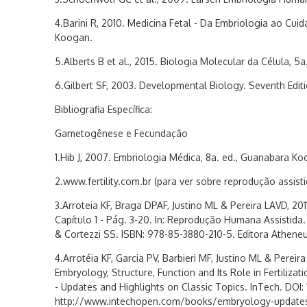
4.Barini R, 2010. Medicina Fetal - Da Embriologia ao Cu
Koogan.
5.Alberts B et al., 2015. Biologia Molecular da Célula, 5a
6.Gilbert SF, 2003. Developmental Biology. Seventh Editi
Bibliografia Específica:
Gametogênese e Fecundação
1.Hib J, 2007. Embriologia Médica, 8a. ed., Guanabara Ko
2.www.fertility.com.br (para ver sobre reprodução assisti
3.Arroteia KF, Braga DPAF, Justino ML & Pereira LAVD, 2011
Capítulo 1 - Pág. 3-20. In: Reprodução Humana Assistida. 
& Cortezzi SS. ISBN: 978-85-3880-210-5. Editora Atheneu
4.Arrotéia KF, Garcia PV, Barbieri MF, Justino ML & Pereira
Embryology, Structure, Function and Its Role in Fertilizatio
- Updates and Highlights on Classic Topics. InTech. DOI:
http://www.intechopen.com/books/embryology-updates-a