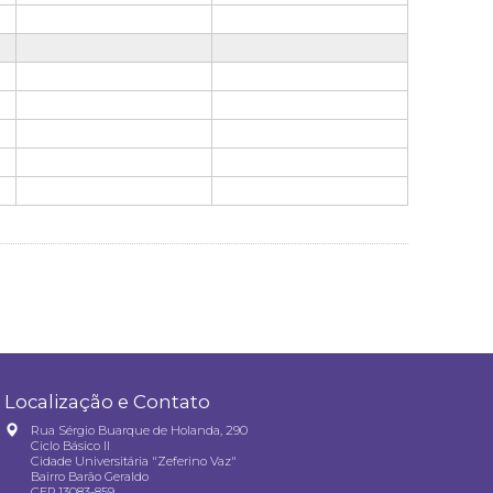
Localização e Contato
Rua Sérgio Buarque de Holanda, 290
Ciclo Básico II
Cidade Universitária "Zeferino Vaz"
Bairro Barão Geraldo
CEP 13083-859