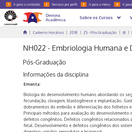
Ir para o conteúdo
Serviços por perfil
Ir para o menu
Ir par
1
2
3
4
Sobre os Cursos
Caderno Horários
2018
2S - Pós-Graduação
IB
NH022 - Embriologia Humana e D
Pós-Graduação
Informações da disciplina
Ementa:
Biologia do desenvolvimento humano abordando os seg
fecundação, clivagem, blastogênese e implantação. Gast
dobramentos do embrião e diferenciação dos folhetos em
Principais métodos para avaliação do desenvolvimento 
defeitos congênitos. Defeitos congênitos relacionados 
fetal. Desenvolvimento e defeitos congênitos dos sistema
digestivo, urinário, reprodutor e branquial.