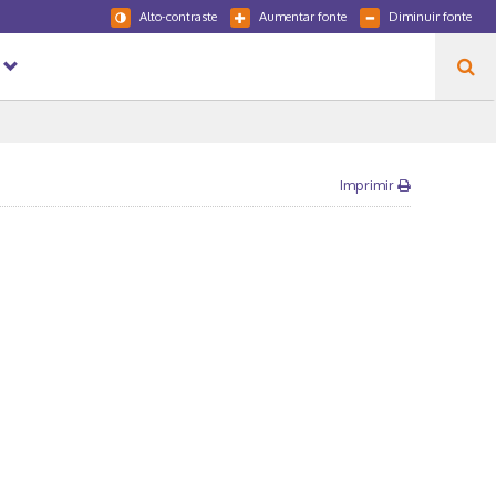
Alto-contraste
Aumentar fonte
Diminuir fonte
Imprimir