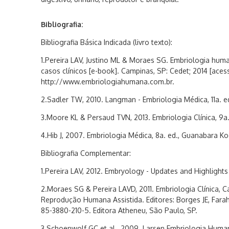
Bibliografia:
Bibliografia Básica Indicada (livro texto):
1.Pereira LAV, Justino ML & Moraes SG. Embriologia hum
casos clínicos [e-book]. Campinas, SP: Cedet; 2014 [aces
http://www.embriologiahumana.com.br.
2.Sadler TW, 2010. Langman - Embriologia Médica, 11a. 
3.Moore KL & Persaud TVN, 2013. Embriologia Clínica, 9a. 
4.Hib J, 2007. Embriologia Médica, 8a. ed., Guanabara K
Bibliografia Complementar:
1.Pereira LAV, 2012. Embryology - Updates and Highlights
2.Moraes SG & Pereira LAVD, 2011. Embriologia Clínica, Cap
Reprodução Humana Assistida. Editores: Borges JE, Fara
85-3880-210-5. Editora Atheneu, São Paulo, SP.
3.Schoenwolf GC et al., 2009. Larsen Embriologia Humana.