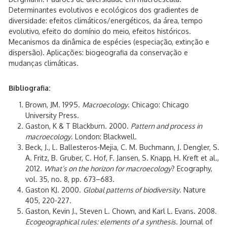
Determinantes evolutivos e ecológicos dos gradientes de
diversidade: efeitos climáticos/energéticos, da área, tempo
evolutivo, efeito do domínio do meio, efeitos históricos.
Mecanismos da dinâmica de espécies (especiação, extinção e
dispersão). Aplicações: biogeografia da conservação e
mudanças climáticas.
Bibliografia:
Brown, JM. 1995.
Macroecology
. Chicago: Chicago
University Press.
Gaston, K & T Blackburn. 2000.
Pattern and process in
macroecology
. London: Blackwell.
Beck, J., L. Ballesteros-Mejia, C. M. Buchmann, J. Dengler, S.
A. Fritz, B. Gruber, C. Hof, F. Jansen, S. Knapp, H. Kreft et al.,
2012.
What’s on the horizon for macroecology
? Ecography,
vol. 35, no. 8, pp. 673–683.
Gaston KJ. 2000.
Global patterns of biodiversity
. Nature
405, 220-227.
Gaston, Kevin J., Steven L. Chown, and Karl L. Evans. 2008.
Ecogeographical rules: elements of a synthesis
. Journal of