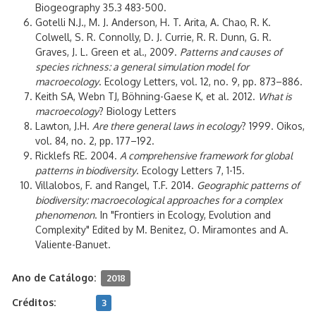
Biogeography 35.3 483-500.
Gotelli N.J., M. J. Anderson, H. T. Arita, A. Chao, R. K.
Colwell, S. R. Connolly, D. J. Currie, R. R. Dunn, G. R.
Graves, J. L. Green et al., 2009.
Patterns and causes of
species richness: a general simulation model for
macroecology
. Ecology Letters, vol. 12, no. 9, pp. 873–886.
Keith SA, Webn TJ, Böhning-Gaese K, et al. 2012.
What is
macroecology
? Biology Letters
Lawton, J.H.
Are there general laws in ecology
? 1999. Oikos,
vol. 84, no. 2, pp. 177–192.
Ricklefs RE. 2004.
A comprehensive framework for global
patterns in biodiversity
. Ecology Letters 7, 1-15.
Villalobos, F. and Rangel, T.F. 2014.
Geographic patterns of
biodiversity: macroecological approaches for a complex
phenomenon
. In "Frontiers in Ecology, Evolution and
Complexity" Edited by M. Benitez, O. Miramontes and A.
Valiente-Banuet.
Ano de Catálogo:
2018
Créditos:
3