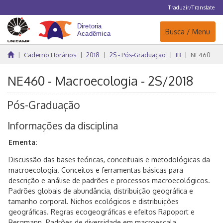
Traduzir/Translate
Navegação
Busca / Menu
Caderno Horários
2018
2S - Pós-Graduação
IB
NE460
NE460 - Macroecologia - 2S/2018
Pós-Graduação
Informações da disciplina
Ementa:
Discussão das bases teóricas, conceituais e metodológicas da
macroecologia. Conceitos e ferramentas básicas para
descrição e análise de padrões e processos macroecológicos.
Padrões globais de abundância, distribuição geográfica e
tamanho corporal. Nichos ecológicos e distribuições
geográficas. Regras ecogeográficas e efeitos Rapoport e
Bergmann. Padrões de diversidade em macroescala.