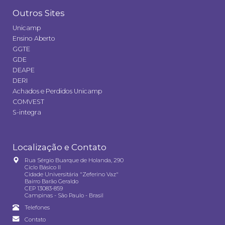
Outros Sites
Unicamp
Ensino Aberto
GGTE
GDE
DEAPE
DERI
Achados e Perdidos Unicamp
COMVEST
S-integra
Localização e Contato
Rua Sérgio Buarque de Holanda, 290
Ciclo Básico II
Cidade Universitária "Zeferino Vaz"
Bairro Barão Geraldo
CEP 13083-859
Campinas - São Paulo - Brasil
Telefones
Contato