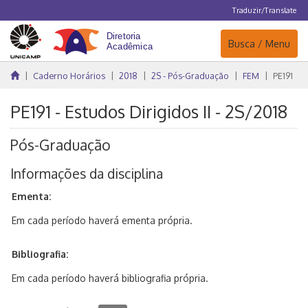
Traduzir/Translate
Navegação
Busca / Menu
Caderno Horários
2018
2S - Pós-Graduação
FEM
PE191
PE191 - Estudos Dirigidos II - 2S/2018
Pós-Graduação
Informações da disciplina
Ementa:
Em cada período haverá ementa própria.
Bibliografia:
Em cada período haverá bibliografia própria.