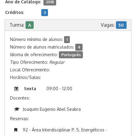
Ano de Catálogo:
2018
Créditos:
3
Turma:
Vagas:
A
50
Número mínimo de alunos:
1
Número de alunos matriculados:
4
Idioma de oferecimento:
Português
Tipo Oferecimento:
Regular
Local Oferecimento:
Horários/Salas:
Sexta
09:00 - 12:00
Docentes:
Joaquim Eugenio Abel Seabra
Reservas:
92 - Área Interdisciplinar P. S. Energéticos -