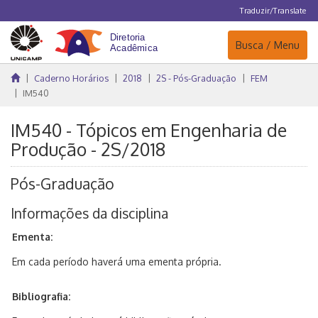
Traduzir/Translate
Navegação
Busca / Menu
Caderno Horários
2018
2S - Pós-Graduação
FEM
IM540
IM540 - Tópicos em Engenharia de
Produção - 2S/2018
Pós-Graduação
Informações da disciplina
Ementa:
Em cada período haverá uma ementa própria.
Bibliografia: