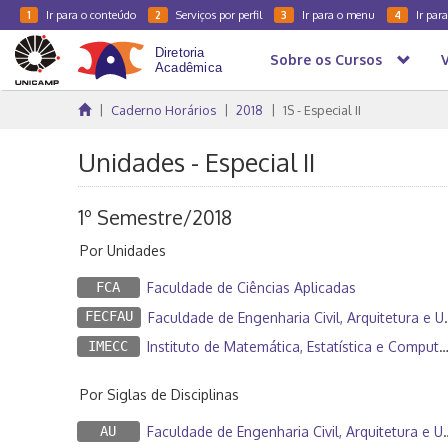
Ir para o conteúdo
Serviços por perfil
Ir para o menu
Ir par
1
2
3
4
Sobre os Cursos
Caderno Horários
2018
1S - Especial II
Unidades - Especial II
1º Semestre/2018
Por Unidades
FCA
Faculdade de Ciências Aplicadas
FECFAU
Faculdade de Engenharia Civil, Arquitetura e Urbanismo
IMECC
Instituto de Matemática, Estatística e Computação Científica
Por Siglas de Disciplinas
AU
Faculdade de Engenharia Civil, Arquitetura e Urbanismo