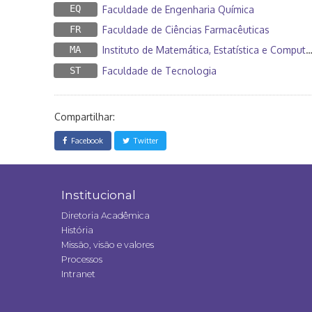
EQ
Faculdade de Engenharia Química
FR
Faculdade de Ciências Farmacêuticas
MA
Instituto de Matemática, Estatística e Computação Científica
ST
Faculdade de Tecnologia
Compartilhar:
Facebook
Twitter
Institucional
Diretoria Acadêmica
História
Missão, visão e valores
Processos
Intranet