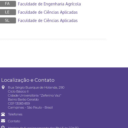
FA
Faculdade de Engenharia Agrícola
LE
Faculdade de Ciências Aplicadas
SL
Faculdade de Ciências Aplicadas
Localização e Contato
Rua Sérgio Buarque de Holanda, 290
Ciclo Básico II
Cidade Universitária "Zeferino Vaz"
Bairro Barão Geraldo
CEP 13083-859
Campinas - São Paulo - Brasil
Telefones
Contato