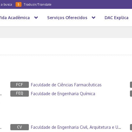
a a busca
Traduzir/Translate
5
Vida Acadêmica
Serviços Oferecidos
DAC Explica
FCF
Faculdade de Ciências Farmacêuticas
FEQ
Faculdade de Engenharia Química
CV
Faculdade de Engenharia Civil, Arquitetura e Urbanismo