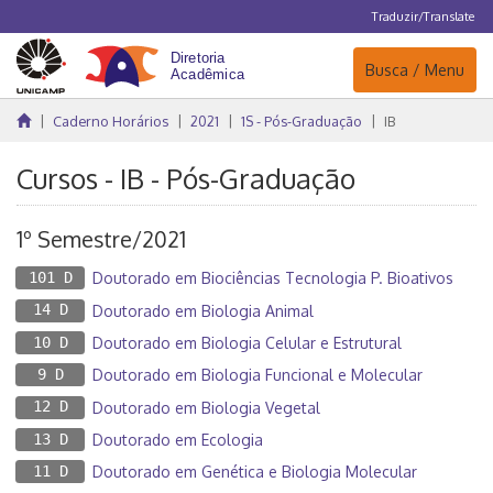
Traduzir/Translate
Navegação
Busca / Menu
Caderno Horários
2021
1S - Pós-Graduação
IB
Cursos - IB - Pós-Graduação
1º Semestre/2021
101 D
Doutorado em Biociências Tecnologia P. Bioativos
14 D
Doutorado em Biologia Animal
10 D
Doutorado em Biologia Celular e Estrutural
9 D
Doutorado em Biologia Funcional e Molecular
12 D
Doutorado em Biologia Vegetal
13 D
Doutorado em Ecologia
11 D
Doutorado em Genética e Biologia Molecular