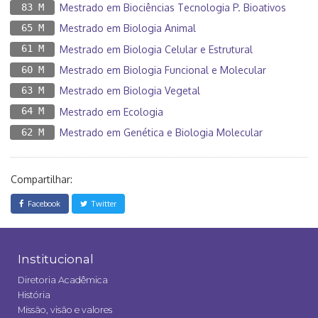
83 M
Mestrado em Biociências Tecnologia P. Bioativos
65 M
Mestrado em Biologia Animal
61 M
Mestrado em Biologia Celular e Estrutural
60 M
Mestrado em Biologia Funcional e Molecular
63 M
Mestrado em Biologia Vegetal
64 M
Mestrado em Ecologia
62 M
Mestrado em Genética e Biologia Molecular
Compartilhar:
Facebook
Twitter
Institucional
Diretoria Acadêmica
História
Missão, visão e valores