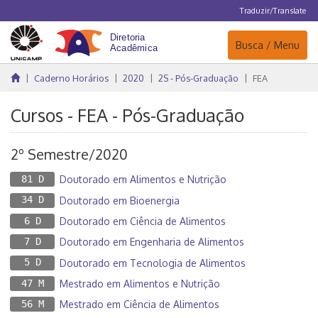
Traduzir/Translate
Navegação
Busca / Menu
Caderno Horários
2020
2S - Pós-Graduação
FEA
Cursos - FEA - Pós-Graduação
2º Semestre/2020
81 D
Doutorado em Alimentos e Nutrição
34 D
Doutorado em Bioenergia
6 D
Doutorado em Ciência de Alimentos
7 D
Doutorado em Engenharia de Alimentos
5 D
Doutorado em Tecnologia de Alimentos
47 M
Mestrado em Alimentos e Nutrição
56 M
Mestrado em Ciência de Alimentos