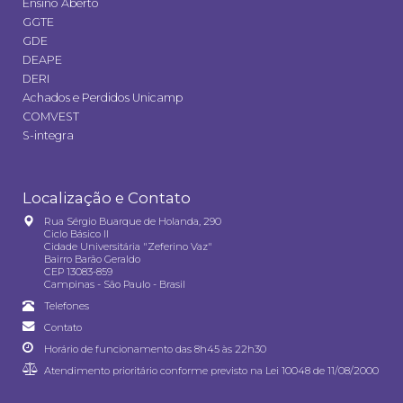
Ensino Aberto
GGTE
GDE
DEAPE
DERI
Achados e Perdidos Unicamp
COMVEST
S-integra
Localização e Contato
Rua Sérgio Buarque de Holanda, 290
Ciclo Básico II
Cidade Universitária "Zeferino Vaz"
Bairro Barão Geraldo
CEP 13083-859
Campinas - São Paulo - Brasil
Telefones
Contato
Horário de funcionamento das 8h45 às 22h30
Atendimento prioritário conforme previsto na
Lei 10048 de 11/08/2000