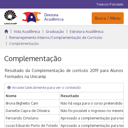
Traduzir/Translate
Navegação
Busca / Menu
Vida Acadêmica
Graduação
Estrutura Acadêmica
Remanejamento Interno/Complementação de Currículo
Complementação
Complementação
Resultado da Complementação de currículo 2019 para Alunos
Formados na Unicamp
Arraste lateralmente para ver o conteúdo
Nome
Resultado
Bruna Bighetto Cain
Não há vaga para o curso pretendido
Danielle Capra de Oliveira
Não foi possível o ingresso no mesmo c
Fernando Ortolano
Aprovado a complementação para turma
Lucas Eduardo Porto de Toledo
Aprovado a complementação para turma