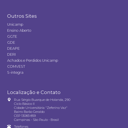
Outros Sites
Unicamp
Ensino Aberto
GGTE
GDE
DEAPE
DERI
Achados e Perdidos Unicamp
COMVEST
S-integra
Localização e Contato
Rua Sérgio Buarque de Holanda, 290
Ciclo Básico II
Cidade Universitária "Zeferino Vaz"
Bairro Barão Geraldo
CEP 13083-859
Campinas - São Paulo - Brasil
Telefones