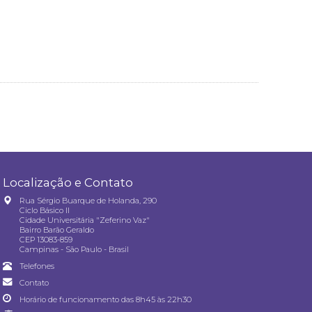
Localização e Contato
Rua Sérgio Buarque de Holanda, 290
Ciclo Básico II
Cidade Universitária "Zeferino Vaz"
Bairro Barão Geraldo
CEP 13083-859
Campinas - São Paulo - Brasil
Telefones
Contato
Horário de funcionamento das 8h45 às 22h30