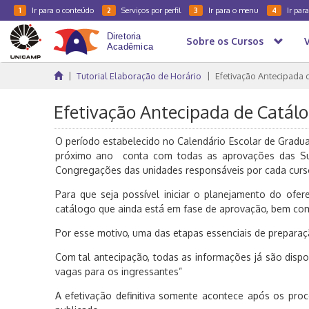
Ir para o conteúdo
Serviços por perfil
Ir para o menu
Ir par
1
2
3
4
Sobre os Cursos
Tutorial Elaboração de Horário
Efetivação Antecipada 
Efetivação Antecipada de Catál
O período estabelecido no Calendário Escolar de Gradu
próximo ano conta com todas as aprovações das S
Congregações das unidades responsáveis por cada curs
Para que seja possível iniciar o planejamento do ofe
catálogo que ainda está em fase de aprovação, bem com
Por esse motivo, uma das etapas essenciais de preparaçã
Com tal antecipação, todas as informações já são dispo
vagas para os ingressantes”
A efetivação definitiva somente acontece após os p