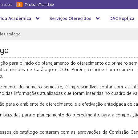
a a busca
Traduzir/Translate
5
Vida Acadêmica
Serviços Oferecidos
DAC Explica
de Catálogo
ogo
ação para o início do planejamento do oferecimento do primeiro se
ubcomissões de Catálogo e CCG. Porém, coincide com o prazo 
o.
recimento do primeiro semestre, é imprescindível contar com as i
o das informações atualizadas que foram inseridas no quadro de va
o para o ambiente de oferecimento, é a efetivação antecipada de ca
nibilizadas para o planejamento do oferecimento, para a composiçã
rocessos de catálogo contarem com as aprovações da Comissão Cen