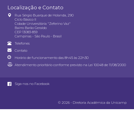
Localização e Contato
Rua Sérgio Buarque de Holanda, 290
Ciclo Básico II
Cidade Universitária "Zeferino Vaz"
Bairro Barão Geraldo
CEP 13083-859
Campinas - São Paulo - Brasil
Telefones
Contato
Horário de funcionamento das 8h45 às 22h30
Atendimento prioritário conforme previsto na
Lei 10048 de 11/08/2000
Siga-nos no Facebook
© 2026 - Diretoria Acadêmica da Unicamp