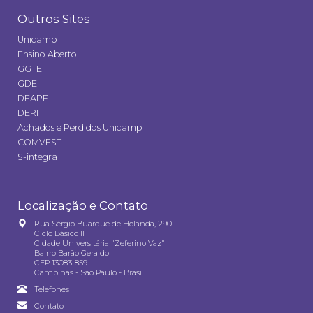
Outros Sites
Unicamp
Ensino Aberto
GGTE
GDE
DEAPE
DERI
Achados e Perdidos Unicamp
COMVEST
S-integra
Localização e Contato
Rua Sérgio Buarque de Holanda, 290
Ciclo Básico II
Cidade Universitária "Zeferino Vaz"
Bairro Barão Geraldo
CEP 13083-859
Campinas - São Paulo - Brasil
Telefones
Contato