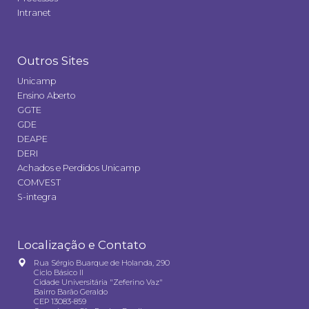
Intranet
Outros Sites
Unicamp
Ensino Aberto
GGTE
GDE
DEAPE
DERI
Achados e Perdidos Unicamp
COMVEST
S-integra
Localização e Contato
Rua Sérgio Buarque de Holanda, 290
Ciclo Básico II
Cidade Universitária "Zeferino Vaz"
Bairro Barão Geraldo
CEP 13083-859