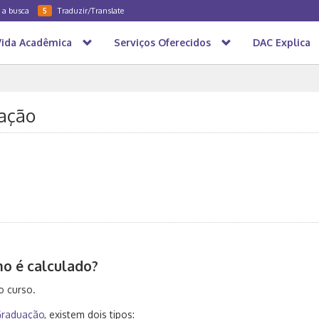
a a busca
Traduzir/Translate
5
Vida Acadêmica
Serviços Oferecidos
DAC Explica
zação
mo é calculado?
o curso.
Graduação
, existem dois tipos: