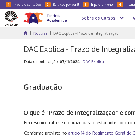
Ir para o conteúdo
Serviços por perfil
Ir para o menu
Ir par
1
2
3
4
Sobre os Cursos
Notícias
DAC Explica - Prazo de Integralização
DAC Explica - Prazo de Integrali
Data da publicação:
07/11/2024
-
DAC Explica
Graduação
O que é “Prazo de Integralização” e co
Em resumo, trata-se do prazo para o estudante concluir 
Conforme previsto no
artigo 14 do Regimento Geral de 