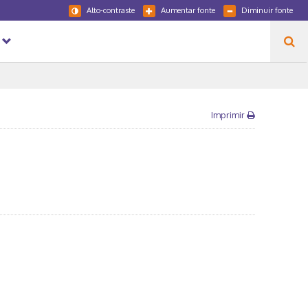
Alto-contraste
Aumentar fonte
Diminuir fonte
Imprimir