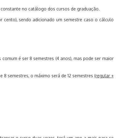
 constante no catálogo dos cursos de graduação.
or cento), sendo adicionado um semestre caso o cálculo
s comum é ser 8 semestres (4 anos), mas pode ser maior
 de 8 semestres, o máximo será de 12 semestres
(regular +
trancar o curso duas vezes, terá um ano a mais para se