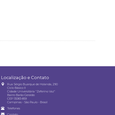
Localização e Contato
Rua Sérgio Buarque de Holanda, 290
Ciclo Básico II
Cidade Universitária "Zeferino Vaz"
Bairro Barão Geraldo
CEP 13083-859
Campinas - São Paulo - Brasil
Telefones
Contato