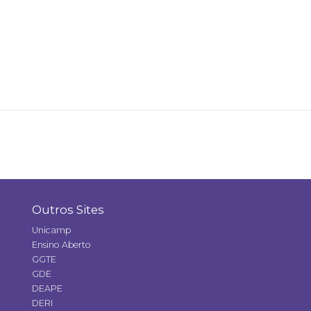
Outros Sites
Unicamp
Ensino Aberto
GGTE
GDE
DEAPE
DERI