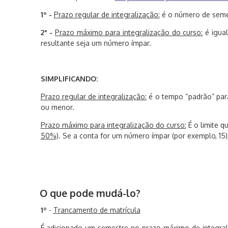
1º -
Prazo regular de integralização:
é o número de semes
2° -
Prazo máximo para integralização do curso:
é igual
resultante seja um número ímpar.
SIMPLIFICANDO:
Prazo regular de integralização:
é o tempo “padrão” para
ou menor.
Prazo máximo para integralização do curso:
É o limite q
50%)
. Se a conta for um número ímpar (por exemplo, 15)
O que pode mudá-lo?
1º
-
Trancamento de matrícula
É adicionado um semestre no prazo máximo de integrali