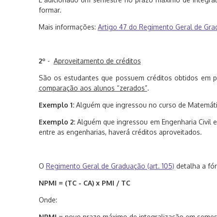
formar.
Mais informações:
Artigo 47 do Regimento Geral de Gr
2º
-
Aproveitamento de créditos
São os estudantes que possuem créditos obtidos em pe
comparação aos alunos “zerados”
.
Exemplo 1:
Alguém que ingressou no curso de Matemátic
Exemplo 2:
Alguém que ingressou em Engenharia Civil 
entre as engenharias, haverá créditos aproveitados.
O
Regimento Geral de Graduação (art. 105)
detalha a fó
NPMI = (TC - CA) x PMI / TC
Onde:
NPMI
= novo prazo máximo de integralização em semes