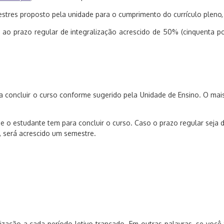
tres proposto pela unidade para o cumprimento do currículo pleno,
 ao prazo regular de integralização acrescido de 50% (cinquenta p
 concluir o curso conforme sugerido pela Unidade de Ensino. O mai
ue o estudante tem para concluir o curso. Caso o prazo regular seja
, será acrescido um semestre.
zação a cada período letivo trancado. Em outras palavras, se você 