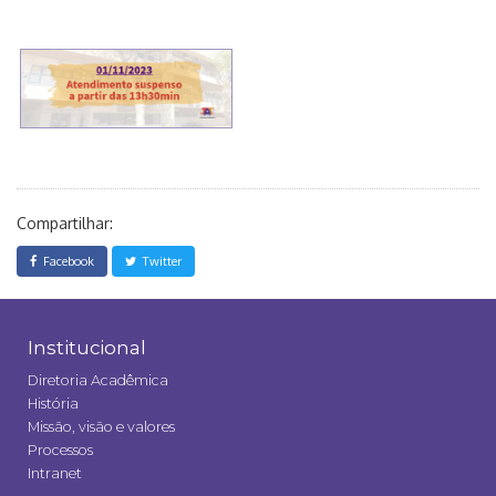
Compartilhar:
Facebook
Twitter
Institucional
Diretoria Acadêmica
História
Missão, visão e valores
Processos
Intranet