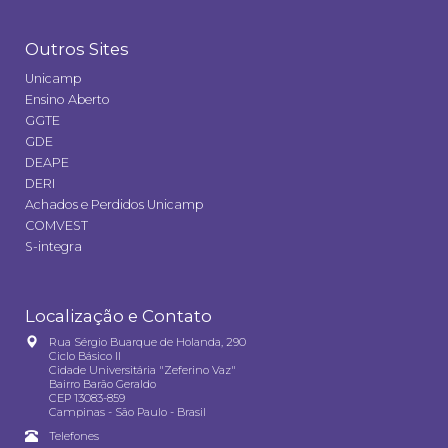
Outros Sites
Unicamp
Ensino Aberto
GGTE
GDE
DEAPE
DERI
Achados e Perdidos Unicamp
COMVEST
S-integra
Localização e Contato
Rua Sérgio Buarque de Holanda, 290
Ciclo Básico II
Cidade Universitária "Zeferino Vaz"
Bairro Barão Geraldo
CEP 13083-859
Campinas - São Paulo - Brasil
Telefones