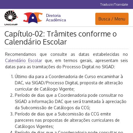
Traduzir/Translate
Navegação
Busca / Menu
Capítulo-02: Trâmites conforme o
Calendário Escolar
Recomendamos que consulte as datas estabelecidas no
Calendário Escolar
que, em termos gerais, apresentam seis
datas para as tramitações do Processo Digital no SIGAD:
Último dia para a Coordenadoria de Curso encaminhar à
DAC, via SIGAD/Processo Digital, proposta de alteração
curricular de Catálogo Vigente;
Período de dias que a Coordenadoria pode consultar no
SIGAD a Informação DAC que será tramitada à apreciação
da Subcomissão de Catálogos da CCG;
Período de dias que a Subcomissão da CCG emite
pareceres nas propostas de alterações curriculares de
Catálogos Vigentes;
Período de dias que a Coordenadoria pode consultar no