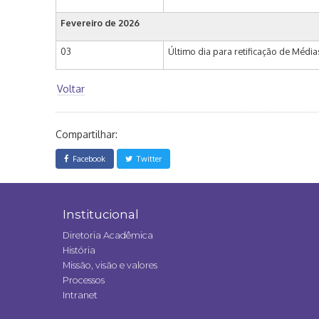
Fevereiro de 2026
03
Último dia para retificação de Médi
Voltar
Compartilhar:
Facebook
Twitter
Institucional
Diretoria Acadêmica
História
Missão, visão e valores
Processos
Intranet