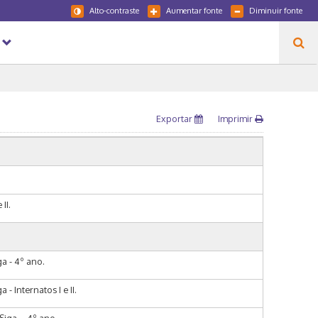
Alto-contraste
Aumentar fonte
Diminuir fonte
Exportar
Imprimir
II.
a - 4º ano.
 Internatos I e II.