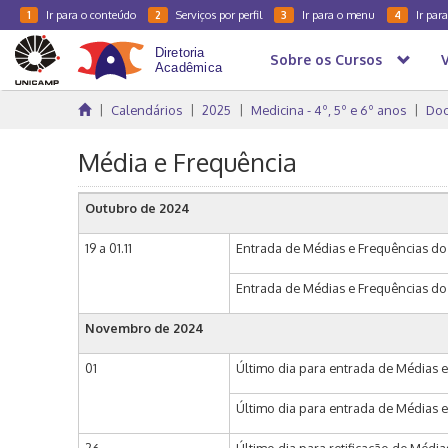
Ir para o conteúdo
Serviços por perfil
Ir para o menu
Ir par
1
2
3
4
Sobre os Cursos
Calendários
2025
Medicina - 4º, 5º e 6º anos
Doc
Média e Frequência
Outubro de 2024
19 a 01.11
Entrada de Médias e Frequências do 
Entrada de Médias e Frequências do p
Novembro de 2024
01
Último dia para entrada de Médias e
Último dia para entrada de Médias e 