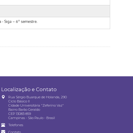
 - Siga – 6º semestre.
Localização e Contato
Rua Sérgio Buarque de Holanda, 290
Ciclo Básico II
Cidade Universitária "Zeferino Vaz"
Bairro Barão Geraldo
CEP 13083-859
Campinas - São Paulo - Brasil
Telefones
Contato