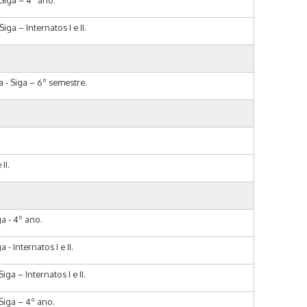
Siga – 4º ano.
a – Internatos I e II.
 - Siga – 6º semestre.
II.
a - 4º ano.
 Internatos I e II.
a – Internatos I e II.
Siga – 4º ano.