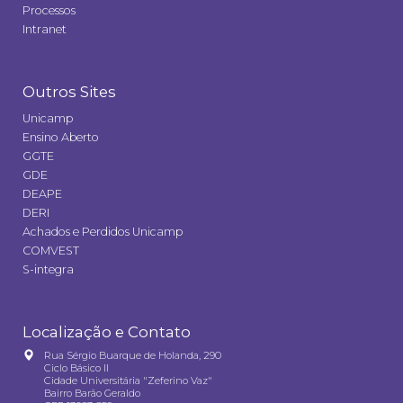
Processos
Intranet
Outros Sites
Unicamp
Ensino Aberto
GGTE
GDE
DEAPE
DERI
Achados e Perdidos Unicamp
COMVEST
S-integra
Localização e Contato
Rua Sérgio Buarque de Holanda, 290
Ciclo Básico II
Cidade Universitária "Zeferino Vaz"
Bairro Barão Geraldo