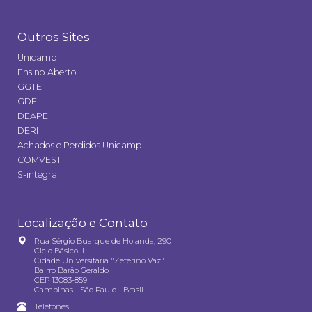
Outros Sites
Unicamp
Ensino Aberto
GGTE
GDE
DEAPE
DERI
Achados e Perdidos Unicamp
COMVEST
S-integra
Localização e Contato
Rua Sérgio Buarque de Holanda, 290
Ciclo Básico II
Cidade Universitária "Zeferino Vaz"
Bairro Barão Geraldo
CEP 13083-859
Campinas - São Paulo - Brasil
Telefones