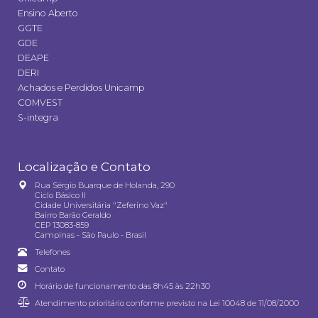
Ensino Aberto
GGTE
GDE
DEAPE
DERI
Achados e Perdidos Unicamp
COMVEST
S-integra
Localização e Contato
Rua Sérgio Buarque de Holanda, 290
Ciclo Básico II
Cidade Universitária "Zeferino Vaz"
Bairro Barão Geraldo
CEP 13083-859
Campinas - São Paulo - Brasil
Telefones
Contato
Horário de funcionamento das 8h45 às 22h30
Atendimento prioritário conforme previsto na
Lei 10048 de 11/08/2000