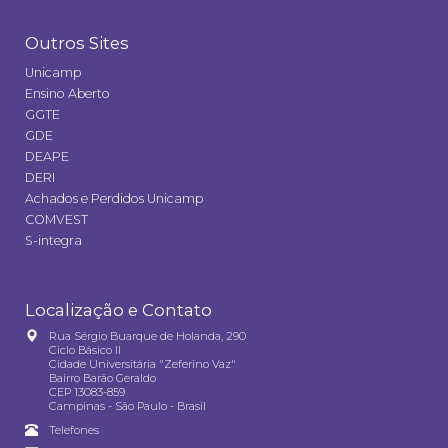
Outros Sites
Unicamp
Ensino Aberto
GGTE
GDE
DEAPE
DERI
Achados e Perdidos Unicamp
COMVEST
S-integra
Localização e Contato
Rua Sérgio Buarque de Holanda, 290
Ciclo Básico II
Cidade Universitária "Zeferino Vaz"
Bairro Barão Geraldo
CEP 13083-859
Campinas - São Paulo - Brasil
Telefones