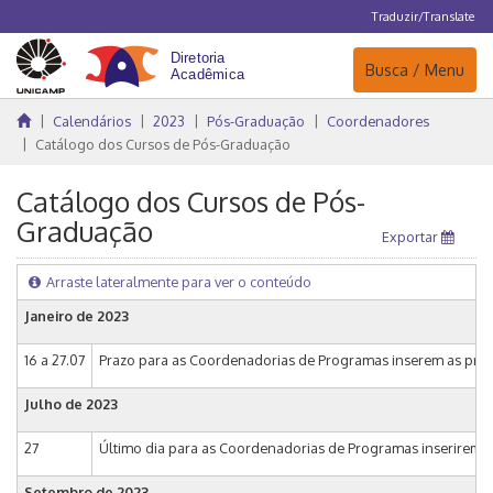
Traduzir/Translate
Navegação
Busca / Menu
Calendários
2023
Pós-Graduação
Coordenadores
Catálogo dos Cursos de Pós-Graduação
Catálogo dos Cursos de Pós-
Graduação
Exportar
Arraste lateralmente para ver o conteúdo
Janeiro de 2023
16 a 27.07
Prazo para as Coordenadorias de Programas inserem as prop
Julho de 2023
27
Último dia para as Coordenadorias de Programas inserirem a
Setembro de 2023