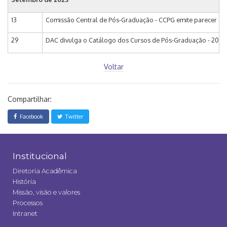
13
Comissão Central de Pós-Graduação - CCPG emite parecer so
29
DAC divulga o Catálogo dos Cursos de Pós-Graduação - 2024
Voltar
Compartilhar:
Facebook
Twitter
Institucional
Diretoria Acadêmica
História
Missão, visão e valores
Processos
Intranet