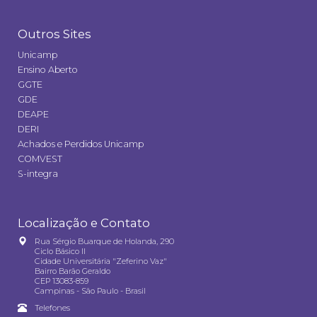
Outros Sites
Unicamp
Ensino Aberto
GGTE
GDE
DEAPE
DERI
Achados e Perdidos Unicamp
COMVEST
S-integra
Localização e Contato
Rua Sérgio Buarque de Holanda, 290
Ciclo Básico II
Cidade Universitária "Zeferino Vaz"
Bairro Barão Geraldo
CEP 13083-859
Campinas - São Paulo - Brasil
Telefones