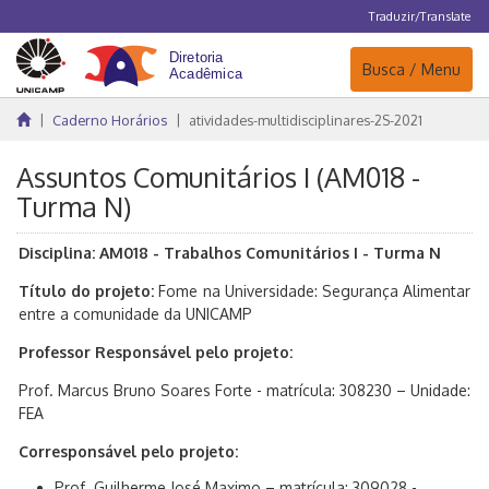
Traduzir/Translate
Navegação
Busca / Menu
Caderno Horários
atividades-multidisciplinares-2S-2021
Assuntos Comunitários I (AM018 -
Turma N)
Disciplina: AM018 - Trabalhos Comunitários I - Turma N
Título do projeto:
Fome na Universidade: Segurança Alimentar
entre a comunidade da UNICAMP
Professor Responsável pelo projeto:
Prof. Marcus Bruno Soares Forte - matrícula: 308230 – Unidade:
FEA
Corresponsável pelo projeto:
Prof. Guilherme José Maximo – matrícula: 309028 -