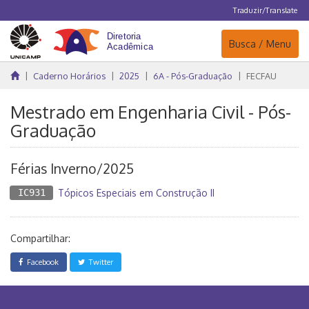
Traduzir/Translate
Navegação
Busca / Menu
Caderno Horários
2025
6A - Pós-Graduação
FECFAU
Mestrado em Engenharia Civil - Pós-
Graduação
Férias Inverno/2025
IC931
Tópicos Especiais em Construção II
Compartilhar:
Facebook
Twitter