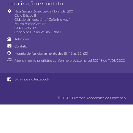
Localização e Contato
Rua Sérgio Buarque de Holanda, 290
Ciclo Básico II
Cidade Universitária "Zeferino Vaz"
Bairro Barão Geraldo
CEP 13083-859
Campinas - São Paulo - Brasil
Telefones
Contato
Horário de funcionamento das 8h45 às 22h30
Atendimento prioritário conforme previsto na
Lei 10048 de 11/08/2000
Siga-nos no Facebook
© 2026 - Diretoria Acadêmica da Unicamp