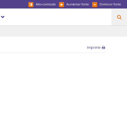
Alto-contraste
Aumentar fonte
Diminuir fonte
Imprimir