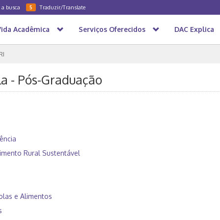
a a busca
Traduzir/Translate
5
Vida Acadêmica
Serviços Oferecidos
DAC Explica
RI
a - Pós-Graduação
ência
imento Rural Sustentável
olas e Alimentos
s