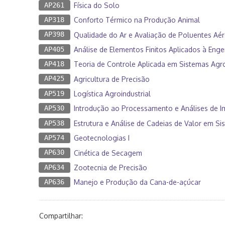
AP261
Física do Solo
AP318
Conforto Térmico na Produção Animal
AP398
Qualidade do Ar e Avaliação de Poluentes Aé
AP405
Análise de Elementos Finitos Aplicados à Enge
AP418
Teoria de Controle Aplicada em Sistemas Agro
AP425
Agricultura de Precisão
AP519
Logística Agroindustrial
AP530
Introdução ao Processamento e Análises de I
AP538
Estrutura e Análise de Cadeias de Valor em S
AP574
Geotecnologias I
AP630
Cinética de Secagem
AP634
Zootecnia de Precisão
AP636
Manejo e Produção da Cana-de-açúcar
Compartilhar: