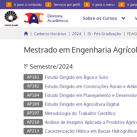
Ir para o conteúdo
Serviços por perfil
Ir para o menu
Ir par
1
2
3
4
Sobre os Cursos
Caderno Horários
2024
1S - Pós-Graduação
FEAG
Mestrado em Engenharia Agrícol
1º Semestre/2024
AP181
Estudo Dirigido em Água e Solo
AP182
Estudo Dirigido em Construções Rurais e Ambi
AP184
Estudo Dirigido em Planejamento e Desenvolv
AP189
Estudo Dirigido em Agricultura Digital
AP197
Metodologia do Trabalho Científico
AP210
Análise de Imagens Aplicada a Produtos Agríc
AP213
Caracterização Hídrica em Bacias Hidrográfica