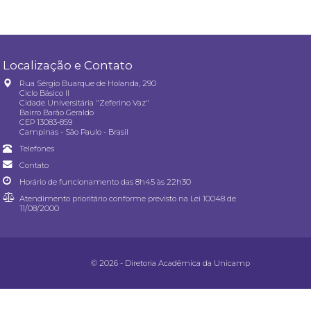
Localização e Contato
Rua Sérgio Buarque de Holanda, 290
Ciclo Básico II
Cidade Universitária "Zeferino Vaz"
Bairro Barão Geraldo
CEP 13083-859
Campinas - São Paulo - Brasil
Telefones
Contato
Horário de funcionamento das 8h45 às 22h30
Atendimento prioritário conforme previsto na
Lei 10048 de
11/08/2000
© 2026 - Diretoria Acadêmica da Unicamp