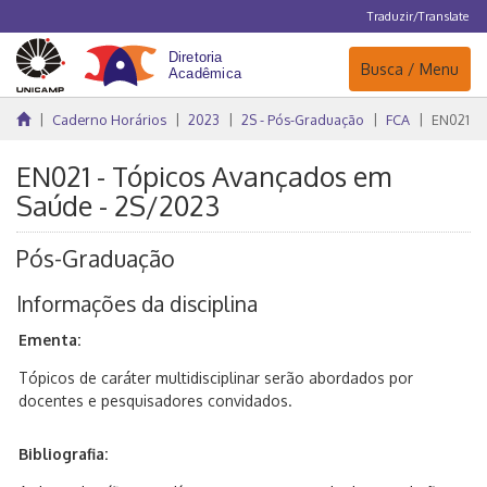
Traduzir/Translate
Navegação
Busca / Menu
Caderno Horários
2023
2S - Pós-Graduação
FCA
EN021
EN021 - Tópicos Avançados em
Saúde - 2S/2023
Pós-Graduação
Informações da disciplina
Ementa:
Tópicos de caráter multidisciplinar serão abordados por
docentes e pesquisadores convidados.
Bibliografia: