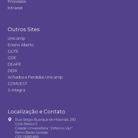
Processos
Intranet
Outros Sites
Unicamp
Ensino Aberto
GGTE
GDE
DEAPE
DERI
Achados e Perdidos Unicamp
COMVEST
S-integra
Localização e Contato
Rua Sérgio Buarque de Holanda, 290
Ciclo Básico II
Cidade Universitária "Zeferino Vaz"
Bairro Barão Geraldo
CEP 13083-859