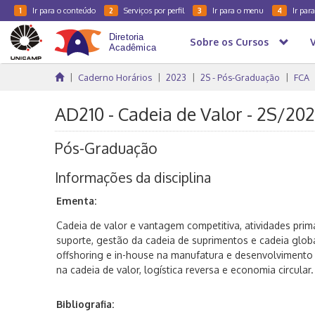
Ir para o conteúdo
Serviços por perfil
Ir para o menu
Ir par
1
2
3
4
Sobre os Cursos
Caderno Horários
2023
2S - Pós-Graduação
FCA
AD210 - Cadeia de Valor - 2S/20
Pós-Graduação
Informações da disciplina
Ementa:
Cadeia de valor e vantagem competitiva, atividades primá
suporte, gestão da cadeia de suprimentos e cadeia globa
offshoring e in-house na manufatura e desenvolvimento 
na cadeia de valor, logística reversa e economia circular.
Bibliografia: