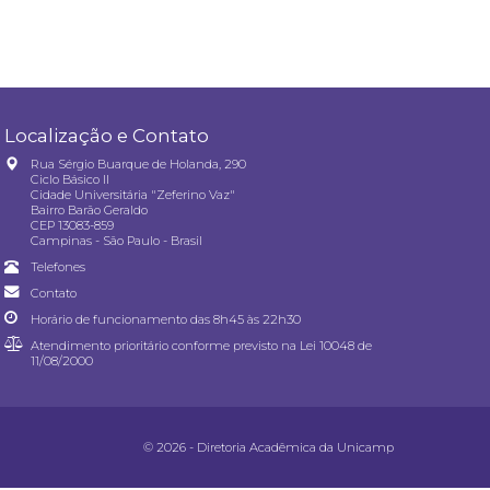
Localização e Contato
Rua Sérgio Buarque de Holanda, 290
Ciclo Básico II
Cidade Universitária "Zeferino Vaz"
Bairro Barão Geraldo
CEP 13083-859
Campinas - São Paulo - Brasil
Telefones
Contato
Horário de funcionamento das 8h45 às 22h30
Atendimento prioritário conforme previsto na
Lei 10048 de
11/08/2000
© 2026 - Diretoria Acadêmica da Unicamp