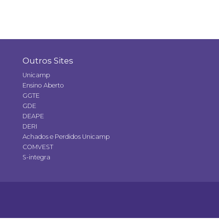
Outros Sites
Unicamp
Ensino Aberto
GGTE
GDE
DEAPE
DERI
Achados e Perdidos Unicamp
COMVEST
S-integra