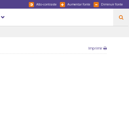
Alto-contraste
Aumentar fonte
Diminuir fonte
Imprimir