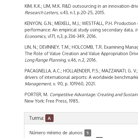
KIM, K.K.; LIM, M.K. R&D outsourcing in an innovation-dri
Research Letters
, v.43, n.1, p.20-25, 2015.
KENYON, G.N.; MEIXELL, M.J.; WESTFALL, P.H. Production
performance: An empirical study using secondary data,
I
Economics
, v171, n,3, p.336-349, 2016.
LIN, N.; DEVINNEY, T.M.; HOLCOMB, T.R. Examining Manag
The Role of Value Creation and Value Appropriation Drive
Long Range Planning
, v.46, n.2, 2016.
PACAGNELLA, A.C.; HOLLAENDER, P.S.; MAZZANATI, G. V.
drivers of international airports: A worldwide benchmark
Management
, v. 90, p. 101960, 2021.
PORTER, M.
Competitive Advantage: Creating and Sustain
New York: Free Press, 1985.
Turma:
A
Número mínimo de alunos:
5