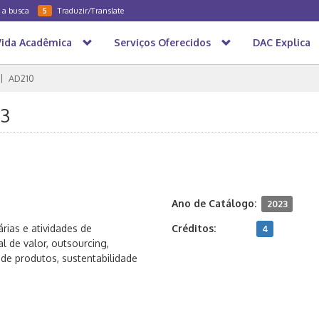
a a busca
Traduzir/Translate
5
Vida Acadêmica
Serviços Oferecidos
DAC Explica
AD210
23
Ano de Catálogo:
2023
rias e atividades de
Créditos:
4
l de valor, outsourcing,
de produtos, sustentabilidade