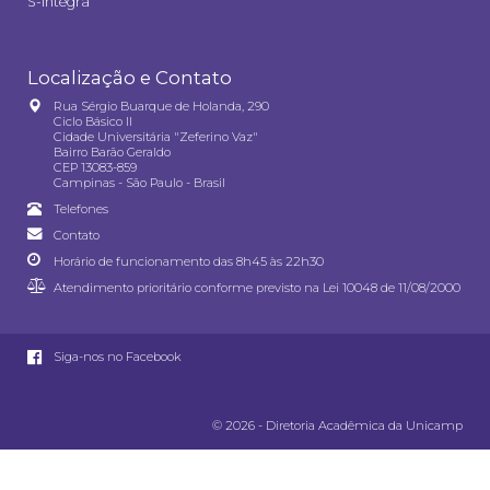
S-integra
Localização e Contato
Rua Sérgio Buarque de Holanda, 290
Ciclo Básico II
Cidade Universitária "Zeferino Vaz"
Bairro Barão Geraldo
CEP 13083-859
Campinas - São Paulo - Brasil
Telefones
Contato
Horário de funcionamento das 8h45 às 22h30
Atendimento prioritário conforme previsto na
Lei 10048 de 11/08/2000
Siga-nos no Facebook
© 2026 - Diretoria Acadêmica da Unicamp