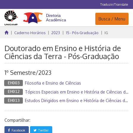
Traduzir/Translate
Navegação
Busca / Menu
Caderno Horários
2023
1S - Pós-Graduação
IG
Doutorado em Ensino e História de
Ciências da Terra - Pós-Graduação
1º Semestre/2023
EH003
Filosofia e Ensino de Ciências
EH012
Tópicos Especiais em Ensino e História de Ciências da Terra
EH013
Estudos Dirigidos em Ensino e História de Ciências da Terra
Compartilhar:
Facebook
Twitter