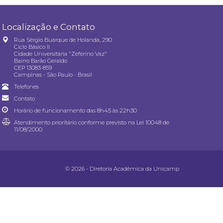
Localização e Contato
Rua Sérgio Buarque de Holanda, 290
Ciclo Básico II
Cidade Universitária "Zeferino Vaz"
Bairro Barão Geraldo
CEP 13083-859
Campinas - São Paulo - Brasil
Telefones
Contato
Horário de funcionamento das 8h45 às 22h30
Atendimento prioritário conforme previsto na
Lei 10048 de
11/08/2000
© 2026 - Diretoria Acadêmica da Unicamp