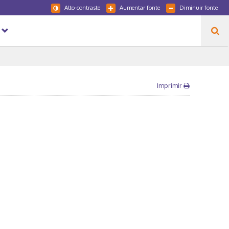
Alto-contraste
Aumentar fonte
Diminuir fonte
Imprimir