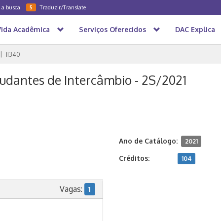
a a busca
Traduzir/Translate
5
Vida Acadêmica
Serviços Oferecidos
DAC Explica
II340
studantes de Intercâmbio - 2S/2021
Ano de Catálogo:
2021
Créditos:
104
Vagas:
1