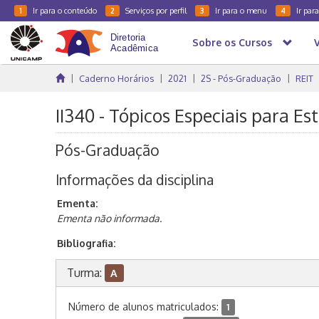
Ir para o conteúdo
Serviços por perfil
Ir para o menu
Ir par
1
2
3
4
Sobre os Cursos
Caderno Horários
2021
2S - Pós-Graduação
REIT
II340 - Tópicos Especiais para E
Pós-Graduação
Informações da disciplina
Ementa:
Ementa não informada.
Bibliografia:
Turma:
A
Número de alunos matriculados:
1