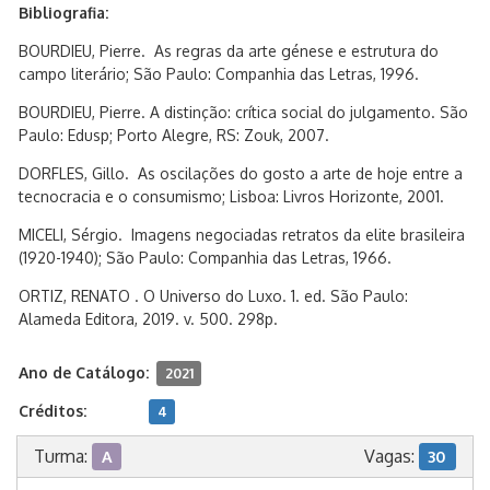
Bibliografia:
BOURDIEU, Pierre. As regras da arte génese e estrutura do
campo literário; São Paulo: Companhia das Letras, 1996.
BOURDIEU, Pierre. A distinção: crítica social do julgamento. São
Paulo: Edusp; Porto Alegre, RS: Zouk, 2007.
DORFLES, Gillo. As oscilações do gosto a arte de hoje entre a
tecnocracia e o consumismo; Lisboa: Livros Horizonte, 2001.
MICELI, Sérgio. Imagens negociadas retratos da elite brasileira
(1920-1940); São Paulo: Companhia das Letras, 1966.
ORTIZ, RENATO . O Universo do Luxo. 1. ed. São Paulo:
Alameda Editora, 2019. v. 500. 298p.
Ano de Catálogo:
2021
Créditos:
4
Turma:
Vagas:
A
30